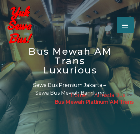
87
/ 100
Bus Mewah AM
Trans
Luxurious
Sewa Bus Premium Jakarta –
Sewa Bus Mewah Bandung
Home
Armada Bus
Bus Mewah Platinum AM Trans