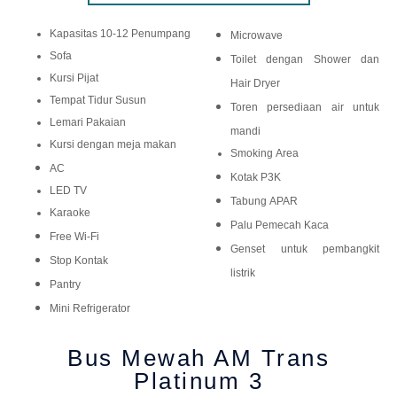
Kapasitas 10-12 Penumpang
Microwave
Sofa
Toilet dengan Shower dan
Kursi Pijat
Hair Dryer
Tempat Tidur Susun
Toren persediaan air untuk
Lemari Pakaian
mandi
Kursi dengan meja makan
Smoking Area
AC
Kotak P3K
LED TV
Tabung APAR
Karaoke
Palu Pemecah Kaca
Free Wi-Fi
Genset untuk pembangkit
Stop Kontak
listrik
Pantry
Mini Refrigerator
Bus Mewah AM Trans
Platinum 3